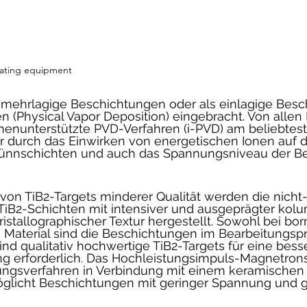
oating equipment
 mehrlagige Beschichtungen oder als einlagige Besc
n (Physical Vapor Deposition) eingebracht. Von allen
onenunterstützte PVD-Verfahren (i-PVD) am beliebtest
r durch das Einwirken von energetischen Ionen auf d
 Dünnschichten und auch das Spannungsniveau der B
on TiB2-Targets minderer Qualität werden die nicht
TiB2-Schichten mit intensiver und ausgeprägter kolu
ristallographischer Textur hergestellt. Sowohl bei bor
Material sind die Beschichtungen im Bearbeitungspr
sind qualitativ hochwertige TiB2-Targets für eine bess
ng erforderlich. Das Hochleistungsimpuls-Magnetrons
ungsverfahren in Verbindung mit einem keramischen 
öglicht Beschichtungen mit geringer Spannung und g