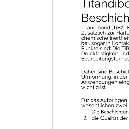
Titandibo
Beschic
Titandiborid (TiB2)-
Zusätzlich zur Här
chemische Inerthei
bei, sogar in Kont
Punkte sind: Die Ti
Druckfestigkeit und
Bearbeitungstempe
Daher sind Beschic
Umformung, in der 
Anwendungen einges
wichtig ist. 
Für das Aufbringen
wesentlichen zwei 
Die Beschichtun
die Qualität de