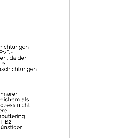
hichtungen 
 PVD-
en, da der 
ie 
eschichtungen 
-
mnarer 
reichem als 
ozess nicht 
ere 
puttering 
TiB2-
ünstiger 