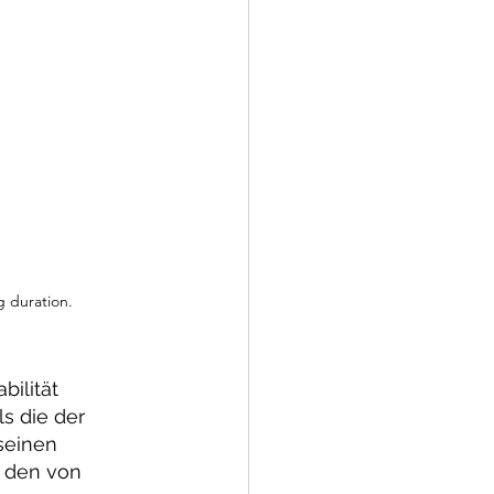
g duration.
ilität 
s die der 
seinen 
 den von 