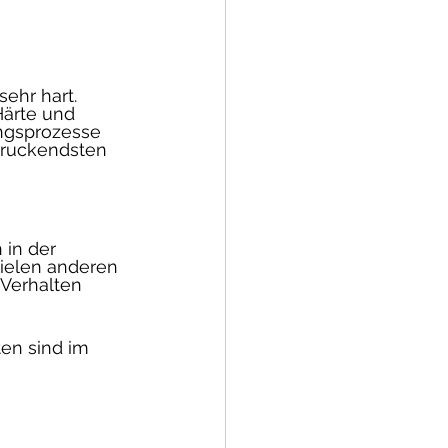
ehr hart. 
Härte und 
ngsprozesse 
druckendsten 
in der 
ielen anderen 
Verhalten 
en sind im 