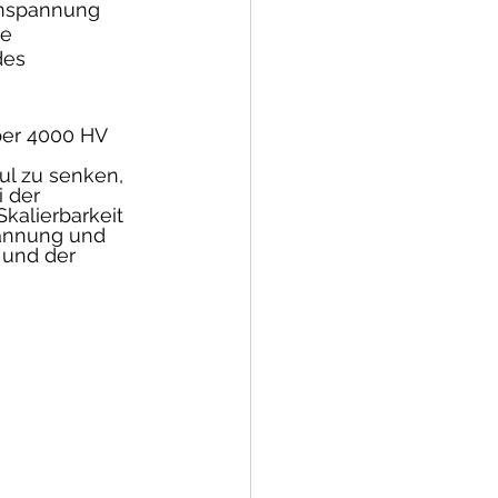
genspannung 
e 
des 
ber 4000 HV 
ul zu senken, 
 der 
kalierbarkeit 
annung und 
 und der 