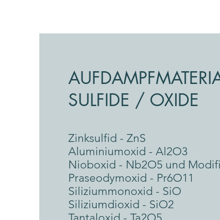
AUFDAMPFMATERIA
SULFIDE / OXIDE
Zinksulfid - ZnS
Aluminiumoxid - Al2O3
Nioboxid - Nb2O5
und Modifi
Praseodymoxid - Pr6O11
Siliziummonoxid - SiO
Siliziumdioxid - SiO2
Tantaloxid - Ta2O5