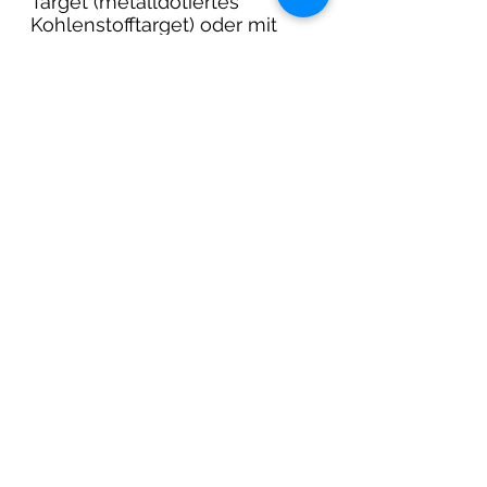
Target (metalldotiertes 
Kohlenstofftarget) oder mit 
getrennten Kohlenstoff- und 
Metalltargets geschehen. 
Metallelemente, die in 
amorphe 
Kohlenstoffschichten dotiert 
werden, können mit 
Kohlenstoffatomen 
verschiedene Arten von 
Nanostrukturen bilden, z. B. 
eine feste Lösung und 
nanokristalline Einbettung in 
a-C-Phasen. 
Die Dotierung von a-C-